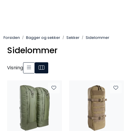
Skip to main content
Sko
Forsiden
Bagger og sekker
Sekker
Sidelommer
Bekledning
Sidelommer
Lys og Lykter
Visning
Feltutstyr
Beskyttelsesutstyr
Bagger og sekker
Outlet