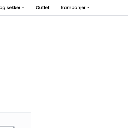
0
og sekker
Outlet
Kampanjer
Infosenter
Favoritter
Logg inn