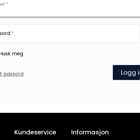
ost
*
sord
*
Husk meg
Logg 
t passord
Kundeservice
Informasjon