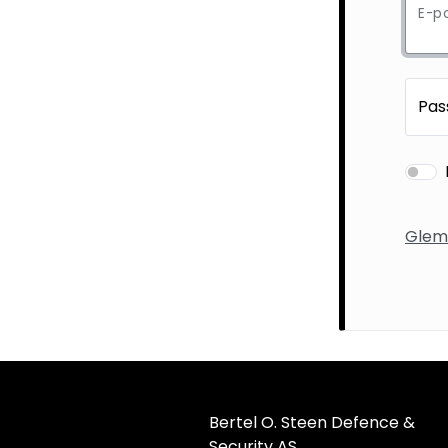
E-p
Pas
Glem
Bertel O. Steen Defence &
Security AS