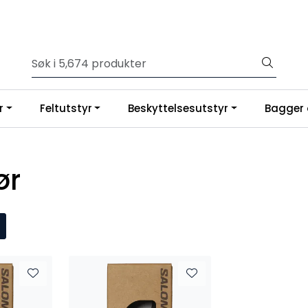
r
Feltutstyr
Beskyttelsesutstyr
Bagger 
ør