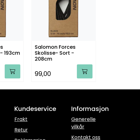
es
Salomon Forces
 - 193cm
Skolisse- Sort -
208cm
99,00
Kundeservice
Informasjon
Frakt
Generelle
vilkår
Retur
Kontakt oss