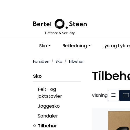
Skip to main content
Sko
Bekledning
Lys og Lykte
Forsiden
Sko
Tilbehør
Tilbeh
Sko
Felt- og
Visning
jaktstøvler
Joggesko
Sandaler
Tilbehør