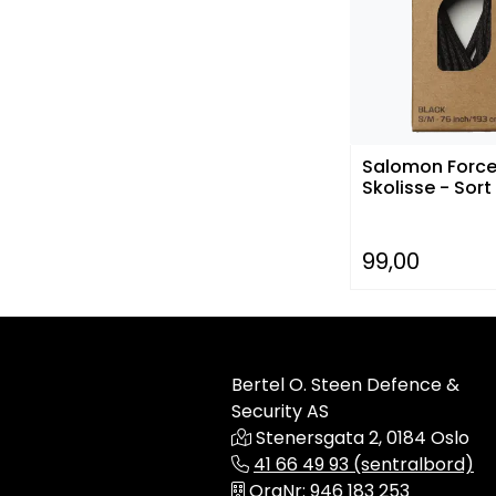
Salomon Forc
Skolisse - Sort
99,00
Bertel O. Steen Defence &
Security AS
Stenersgata 2, 0184 Oslo
41 66 49 93 (sentralbord)
OrgNr: 946 183 253