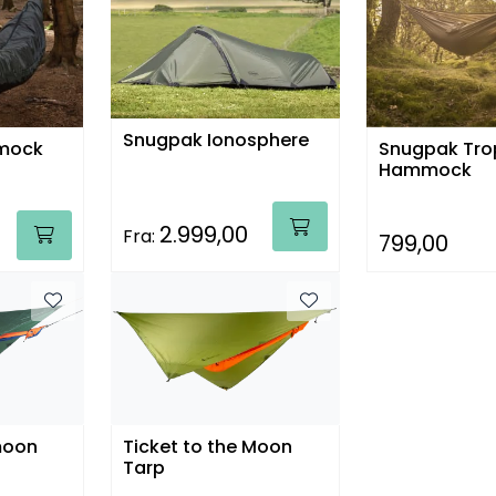
Snugpak Ionosphere
mock
Snugpak Tro
Hammock
2.999,00
Fra:
799,00
moon
Ticket to the Moon
Tarp