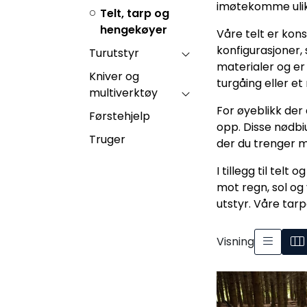
imøtekomme ulike
Telt, tarp og
hengekøyer
Våre telt er kons
konfigurasjoner, 
Turutstyr
materialer og er
Kniver og
turgåing eller et
multiverktøy
For øyeblikk der
Førstehjelp
opp. Disse nødbiu
Truger
der du trenger mi
I tillegg til tel
mot regn, sol og
utstyr. Våre tarpe
Visning