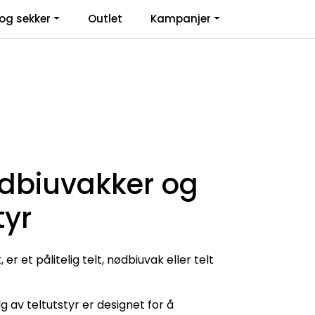
0
og sekker
Outlet
Kampanjer
Infosenter
Favoritter
Logg inn
nødbiuvakker og
tyr
er et pålitelig telt, nødbiuvak eller telt
 av teltutstyr er designet for å