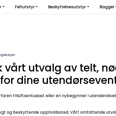
r
Feltutstyr
Beskyttelsesutstyr
Bagger 
engekøyer
k vårt utvalg av telt, 
 for dine utendørseven
faren friluftsentusiast eller en nybegynner i utendørslivet, 
rygt og beskyttende oppholdssted. Vårt omfattende utvalg