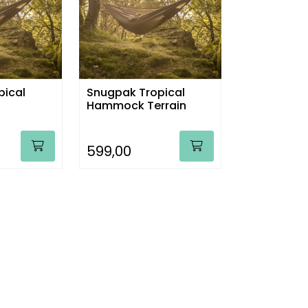
pical
Snugpak Tropical
Hammock Terrain
599,00