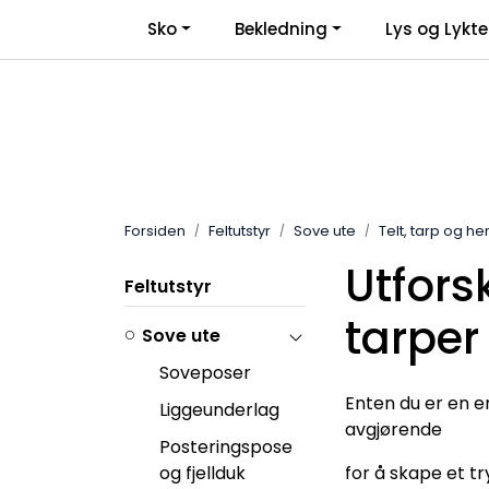
Skip to main content
Sko
Bekledning
Lys og Lykte
Forsiden
Feltutstyr
Sove ute
Telt, tarp og h
Utfors
Feltutstyr
tarper
Sove ute
Soveposer
Enten du er en er
Liggeunderlag
avgjørende
Posteringspose
og fjellduk
for å skape et t