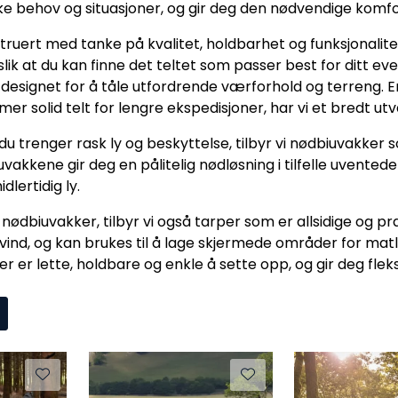
 behov og situasjoner, og gir deg den nødvendige komfor
truert med tanke på kvalitet, holdbarhet og funksjonalitet. 
slik at du kan finne det teltet som passer best for ditt eve
 designet for å tåle utfordrende værforhold og terreng. En
 mer solid telt for lengre ekspedisjoner, har vi et bredt ut
 du trenger rask ly og beskyttelse, tilbyr vi nødbiuvakker
vakkene gir deg en pålitelig nødløsning i tilfelle uvented
dlertidig ly.
t og nødbiuvakker, tilbyr vi også tarper som er allsidige og 
 vind, og kan brukes til å lage skjermede områder for mat
r er lette, holdbare og enkle å sette opp, og gir deg fleksib