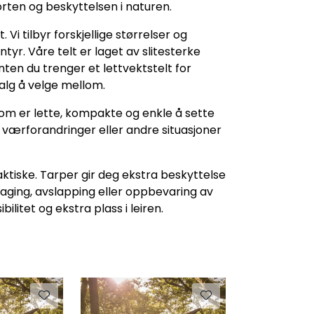
ten og beskyttelsen i naturen.
Vi tilbyr forskjellige størrelser og
ntyr. Våre telt er laget av slitesterke
ten du trenger et lettvektstelt for
valg å velge mellom.
 som er lette, kompakte og enkle å sette
e værforandringer eller andre situasjoner
praktiske. Tarper gir deg ekstra beskyttelse
laging, avslapping eller oppbevaring av
ilitet og ekstra plass i leiren.