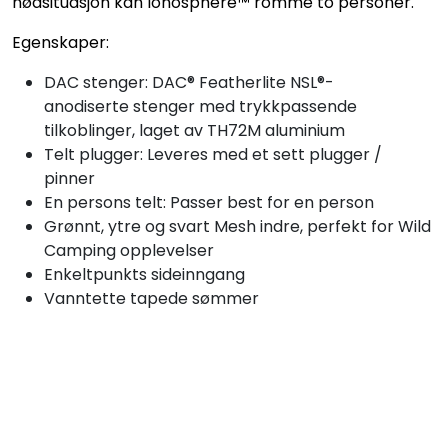
nødsituasjon kan Ionosphere™ romme to personer.
Egenskaper:
DAC stenger: DAC® Featherlite NSL®-
anodiserte stenger med trykkpassende
tilkoblinger, laget av TH72M aluminium
Telt plugger: Leveres med et sett plugger /
pinner
En persons telt: Passer best for en person
Grønnt, ytre og svart Mesh indre, perfekt for Wild
Camping opplevelser
Enkeltpunkts sideinngang
Vanntette tapede sømmer