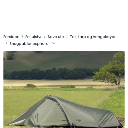
Skip to main content
Sko
Forsiden
Feltutstyr
Sove ute
Telt, tarp og hengekøyer
Bekledning
Snugpak Ionosphere
Lys og Lykter
Feltutstyr
Beskyttelsesutstyr
Bagger og sekker
Outlet