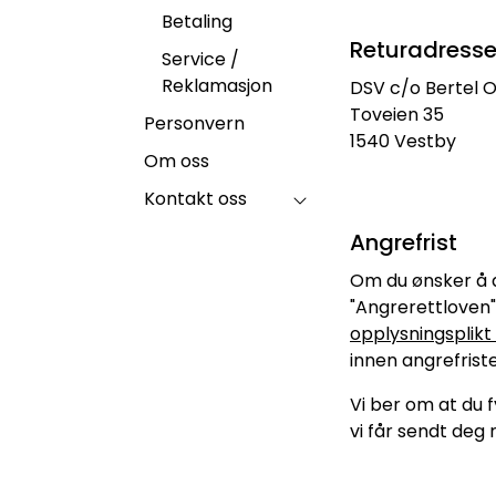
Betaling
Returadresse
Service /
Reklamasjon
DSV c/o Bertel O
Toveien 35
Personvern
1540 Vestby
Om oss
Kontakt oss
Angrefrist
Om du ønsker å an
"Angrerettloven"
opplysningsplikt
innen angrefrist
Vi ber om at du f
vi får sendt deg 