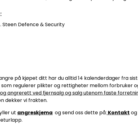
:
. Steen Defence & Security
gre på kjøpet ditt har du alltid 14 kalenderdager fra sis
 som regulerer plikter og rettigheter mellom forbruker 
 og angrerett ved fjernsalg og salg utenom faste forretni
en dekker vi frakten.
yller ut
angreskjema
og send oss dette på:
Kontakt
og 
returlapp.