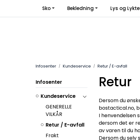
Skip to main content
Sko
Bekledning
Lys og Lykte
Infosenter
Kundeservice
Retur / E-avfall
Retur
Infosenter
Kundeservice
Dersom du ønsker
GENERELLE
bostactical.no, 
VILKÅR
I henvendelsen se
dersom det er rel
Retur / E-avfall
av varen til du 
Frakt
Dersom du selv s