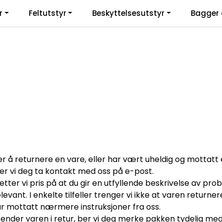
r
Feltutstyr
Beskyttelsesutstyr
Bagger 
 å returnere en vare, eller har vært uheldig og mottatt e
ber vi deg ta kontakt med oss på e-post.
tter vi pris på at du gir en utfyllende beskrivelse av pro
evant. I enkelte tilfeller trenger vi ikke at varen returne
har mottatt nærmere instruksjoner fra oss.
ender varen i retur, ber vi deg merke pakken tydelig m