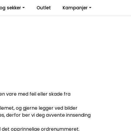
0
og sekker
Outlet
Kampanjer
Infosenter
Favoritter
Logg inn
n vare med feil eller skade fra
blemet, og gjerne legger ved bilder
res, derfor ber vi deg avvente innsending
ed det opprinnelige ordrenummeret.