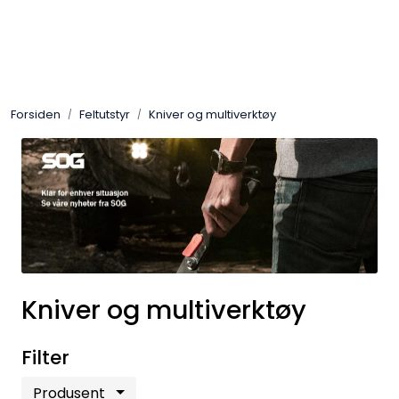
Skip to main content
Sko
Forsiden
Feltutstyr
Kniver og multiverktøy
Bekledning
Lys og Lykter
Feltutstyr
Beskyttelsesutstyr
Kniver og multiverktøy
Bagger og sekker
Filter
Outlet
Produsent