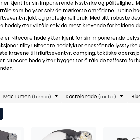
r er kjent for sin imponerende lysstyrke og pålitelighet.
stråle som belyser selv de mørkeste områdene. Lupine hode
uftseventyr, jakt og profesjonell bruk. Med sitt robuste 
ne hodelykter vil tåle selv de mest krevende forholdene du
e er Nitecore hodelykter kjent for sin imponerende belysn
ksjoner tilbyr Nitecore hodelykter enestående lysstyrke o
øte kravene til friluftseventyr, camping, taktiske operasj
 er Nitecore hodelykter bygget for å tåle de tøffeste forhol
ånden.
Max Lumen
Kastelengde
Blu
(Lumen)
(meter)