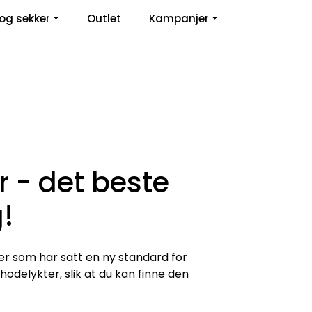
0
og sekker
Outlet
Kampanjer
Infosenter
Favoritter
Logg inn
r - det beste
!
er som har satt en ny standard for
hodelykter, slik at du kan finne den