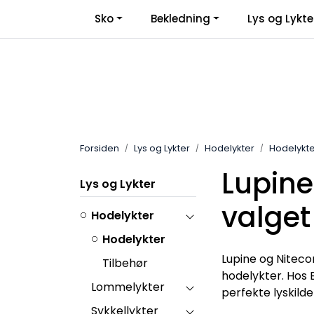
Skip to main content
Sko
Bekledning
Lys og Lykte
Forsiden
Lys og Lykter
Hodelykter
Hodelykte
Lupine
Lys og Lykter
valget
Hodelykter
Hodelykter
Lupine og Niteco
Tilbehør
hodelykter. Hos B
Lommelykter
perfekte lyskilde
Sykkellykter