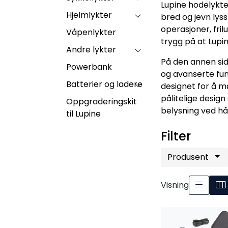
Lupine hodelykte
Hjelmlykter
bred og jevn lys
operasjoner, fril
Våpenlykter
trygg på at Lupi
Andre lykter
På den annen sid
Powerbank
og avanserte fun
Batterier og ladere
designet for å m
pålitelige design
Oppgraderingskit
belysning ved h
til Lupine
Filter
Produsent
Visning