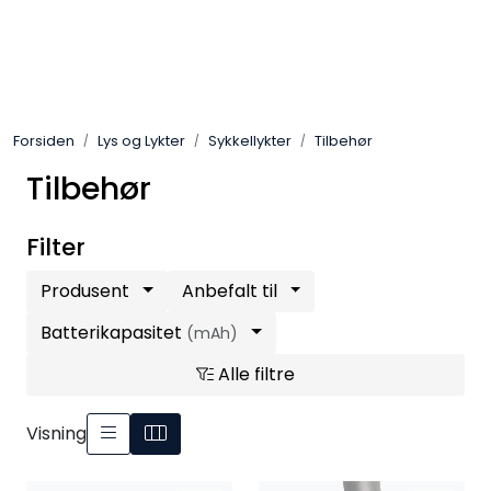
Skip to main content
Sko
Forsiden
Lys og Lykter
Sykkellykter
Tilbehør
Bekledning
Tilbehør
Lys og Lykter
Filter
Feltutstyr
Produsent
Anbefalt til
Beskyttelsesutstyr
Batterikapasitet
(mAh)
Alle filtre
Bagger og sekker
Visning
Outlet