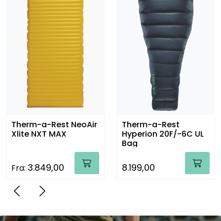
Therm-a-Rest
Therm-a-Rest Saros
Hyperion 20F/-6C UL
20F/-6C Regular
Bag
8.199,00
3.699,00
Previous
Next
Slide 0
Slide 1
Slide 2
Slide 3
Slide 4
Slide 5
Slide 6
Slide 7