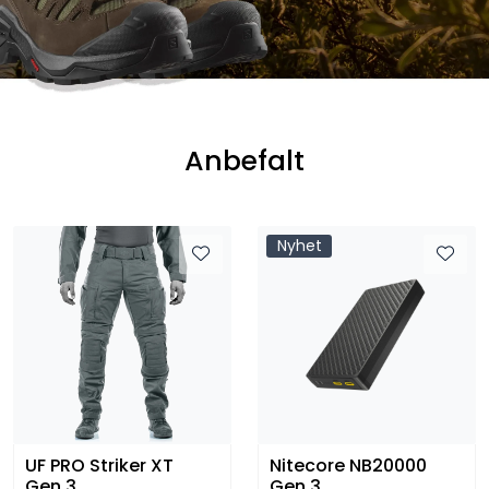
Kampanjer
Anbefalt
Nyhet
Nyhet
Nitecore NB20000
Revision SlingShot 1
Gen 3
Lens Kit