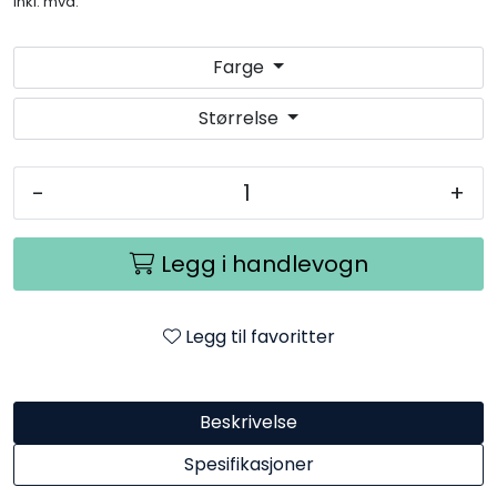
inkl. mva.
Farge
Størrelse
-
+
Legg i handlevogn
Legg til favoritter
Beskrivelse
Spesifikasjoner