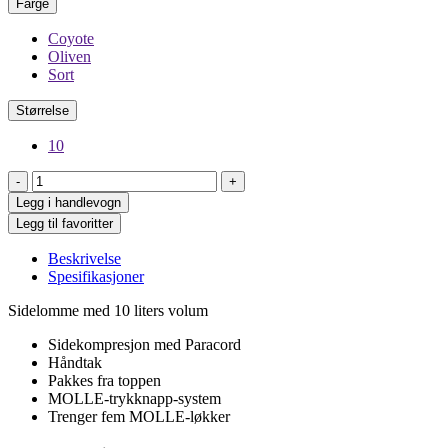
Farge
Coyote
Oliven
Sort
Størrelse
10
-
+
Legg i handlevogn
Legg til favoritter
Beskrivelse
Spesifikasjoner
Sidelomme med 10 liters volum
Sidekompresjon med Paracord
Håndtak
Pakkes fra toppen
MOLLE-trykknapp-system
Trenger fem MOLLE-løkker