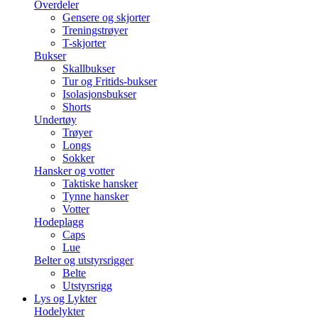
Overdeler
Gensere og skjorter
Treningstrøyer
T-skjorter
Bukser
Skallbukser
Tur og Fritids-bukser
Isolasjonsbukser
Shorts
Undertøy
Trøyer
Longs
Sokker
Hansker og votter
Taktiske hansker
Tynne hansker
Votter
Hodeplagg
Caps
Lue
Belter og utstyrsrigger
Belte
Utstyrsrigg
Lys og Lykter
Hodelykter