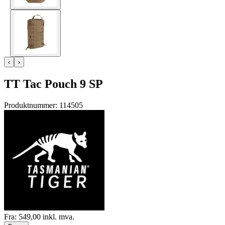
‹
›
TT Tac Pouch 9 SP
Produktnummer:
114505
Fra:
549,00
inkl. mva.