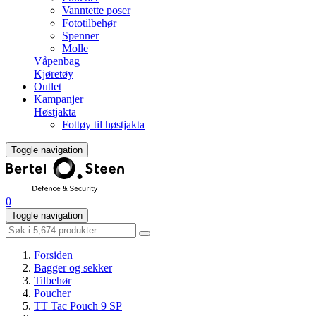
Vanntette poser
Fototilbehør
Spenner
Molle
Våpenbag
Kjøretøy
Outlet
Kampanjer
Høstjakta
Fottøy til høstjakta
Toggle navigation
0
Toggle navigation
Forsiden
Bagger og sekker
Tilbehør
Poucher
TT Tac Pouch 9 SP