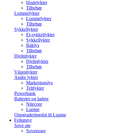
Hodelykter
Tilbehør
Lommelykter
Lommelykter
Tilbehør
Sykkellykter
El-sykkellykter
Sykkellykter
Baklys
Tilbehør
Hjelmlykter
Hjelmlykter
Tilbehør
Våpenlykter
Andre lykter
Markeringslys
Teltlykter
Powerbank
Batterier og ladere
Nitecore
Lupine
Oppgraderingskit til Lupine
Feltutstyr
Sove ute
Soveposer