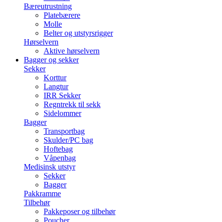
Bæreutrustning
Platebærere
Molle
Belter og utstyrsrigger
Hørselvern
Aktive hørselvern
Bagger og sekker
Sekker
Korttur
Langtur
IRR Sekker
Regntrekk til sekk
Sidelommer
Bagger
Transportbag
Skulder/PC bag
Hoftebag
Våpenbag
Medisinsk utstyr
Sekker
Bagger
Pakkramme
Tilbehør
Pakkeposer og tilbehør
Poucher