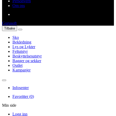
Personvern
Om oss
Gurusoft
Tilbake
Sko
Bekledning
Lys og Lykter
Feltutstyr
Beskyttelsesutstyr
Bagger og sekker
Outlet
Kampanjer
Infosenter
Favoritter (
0
)
Min side
Logg inn