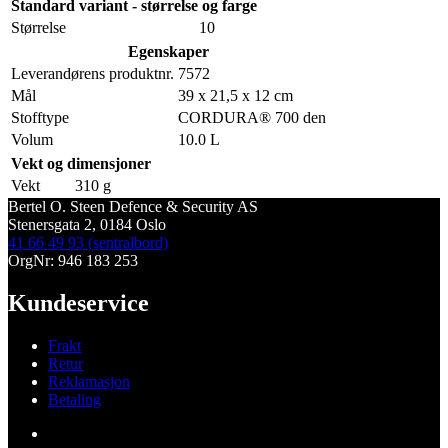
Standard variant - størrelse og farge
Størrelse
10
Egenskaper
Leverandørens produktnr.
7572
Mål
39 x 21,5 x 12 cm
Stofftype
CORDURA® 700 den
Volum
10.0 L
Vekt og dimensjoner
Vekt
310 g
Bertel O. Steen Defence & Security AS
Stenersgata 2, 0184 Oslo
41 66 49 93 (sentralbord)
OrgNr: 946 183 253
Kundeservice
Frakt
Retur
Reklamasjon
Betaling