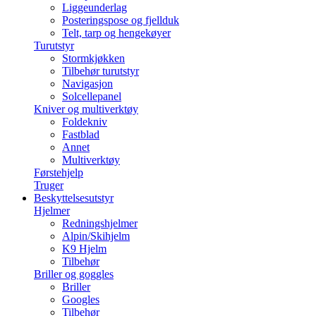
Liggeunderlag
Posteringspose og fjellduk
Telt, tarp og hengekøyer
Turutstyr
Stormkjøkken
Tilbehør turutstyr
Navigasjon
Solcellepanel
Kniver og multiverktøy
Foldekniv
Fastblad
Annet
Multiverktøy
Førstehjelp
Truger
Beskyttelsesutstyr
Hjelmer
Redningshjelmer
Alpin/Skihjelm
K9 Hjelm
Tilbehør
Briller og goggles
Briller
Googles
Tilbehør