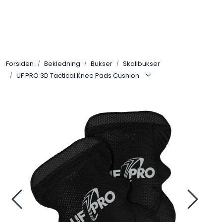
Skip to main content
Sko
Forsiden
Bekledning
Bukser
Skallbukser
Bekledning
UF PRO 3D Tactical Knee Pads Cushion
Lys og Lykter
Feltutstyr
Beskyttelsesutstyr
Bagger og sekker
Outlet