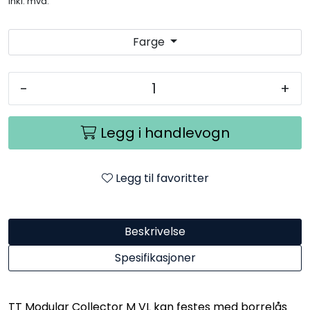
inkl. mva.
Farge
-
+
Legg i handlevogn
Legg til favoritter
Beskrivelse
Spesifikasjoner
TT Modular Collector M VL kan festes med borrelås