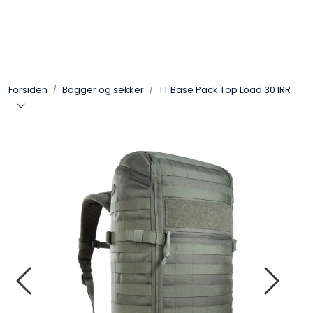
Skip to main content
Sko
Forsiden
Bagger og sekker
TT Base Pack Top Load 30 IRR
Bekledning
Lys og Lykter
Feltutstyr
Beskyttelsesutstyr
Bagger og sekker
Outlet