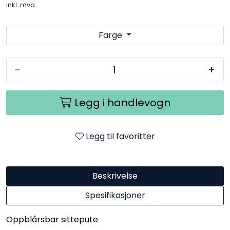
inkl. mva.
Farge
-
+
Legg i handlevogn
Legg til favoritter
Beskrivelse
Spesifikasjoner
Oppblårsbar sittepute