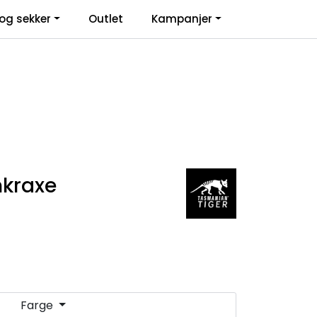
0
og sekker
Outlet
Kampanjer
Infosenter
Favoritter
Logg inn
nkraxe
Farge