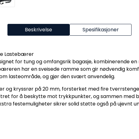
Beskrivelse
Spesifikasjoner
xe Lastebærer
signet for tung og omfangsrik bagasje, kombinerende e
æreren har en sveisede ramme som gir nødvendig komfo
som lasteområde, og gjør den svært anvendelig.
og kryssrør på 20 mm, forsterket med fire tverrstenger 
polstret for å beskytte mot trykkpunkter, og sammen med
stra festemuligheter sikrer solid støtte også på ujevnt u