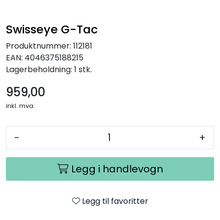
Kampanjer
Swisseye G-Tac
Produktnummer:
112181
EAN:
4046375188215
Lagerbeholdning:
1 stk.
959,00
inkl. mva.
-
+
Legg i handlevogn
Legg til favoritter