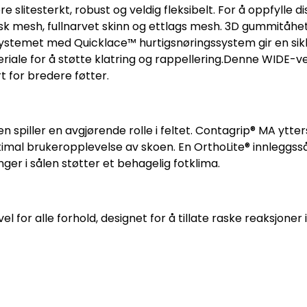
 slitesterkt, robust og veldig fleksibelt. For å oppfylle d
sk mesh, fullnarvet skinn og ettlags mesh. 3D gummitåhet
systemet med Quicklace™ hurtigsnøringssystem gir en sikk
eriale for å støtte klatring og rappellering.Denne WIDE-
t for bredere føtter.
nen spiller en avgjørende rolle i feltet. Contagrip® MA ytt
imal brukeropplevelse av skoen. En OrthoLite® innleggss
ger i sålen støtter et behagelig fotklima.
l for alle forhold, designet for å tillate raske reaksjoner i 