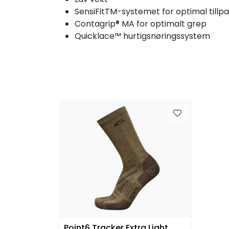
SensiFitTM-systemet for optimal tillp
Contagrip® MA for optimalt grep
Quicklace™ hurtigsnøringssystem
Point6 Tracker Extra Light