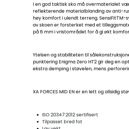
I en god taktisk sko må overmaterialet være
reflekterende materialblanding av anti-ru
høy komfort i ulendt terreng. SensiFitTM-
av skoen er forsterket med et tilleggsmat
på 6 mm i vristområdet for å gi økt komfor
Ytelsen og stabiliteten til sålekonstruksjo
punktering Enigma Zero HT2 gir deg en opt
ekstra demping i støvelen, mens perforerin
XA FORCES MID EN er en lett og allsidig støve
ISO 20347:2012 sertifisert
Tilpasset bred fot
Lav vekt