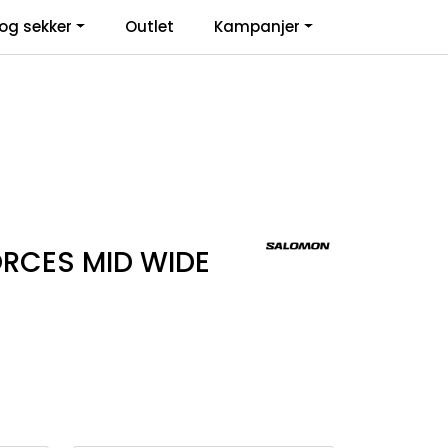
0
og sekker
Outlet
Kampanjer
Infosenter
Favoritter
Logg inn
RCES MID WIDE