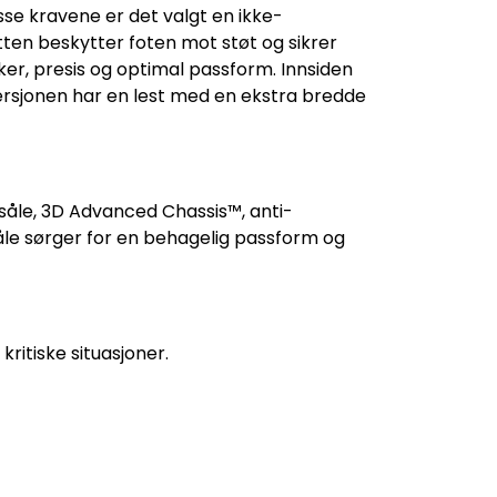
isse kravene er det valgt en ikke-
ten beskytter foten mot støt og sikrer
er, presis og optimal passform. Innsiden
versjonen har en lest med en ekstra bredde
ersåle, 3D Advanced Chassis™, anti-
åle sørger for en behagelig passform og
kritiske situasjoner.