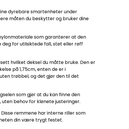
 dine dyrebare smartenheter under
onere måten du beskytter og bruker dine
nylonmateriale som garanterer at den
 for utilsiktede fall, støt eller røff
nsett hvilket deksel du måtte bruke. Den er
lse på 1,75cm, enten de er i
ten trøbbel, og det gjør den til det
ngselen som gjør at du kan finne den
, uten behov for klønete justeringer.
. Disse remmene har interne riller som
heten din være trygt festet.