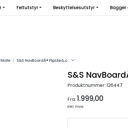
r
Feltutstyr
Beskyttelsesutstyr
Bagger 
Molle
S&S NavBoardÂ® FlipLiteâ„¢
S&S NavBoardÂ®
Produktnummer:
126447
1.999,00
Fra:
inkl. mva.