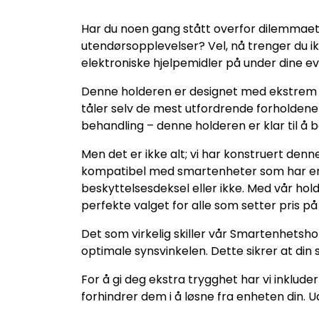
Har du noen gang stått overfor dilemmaet
utendørsopplevelser? Vel, nå trenger du ik
elektroniske hjelpemidler på under dine ev
Denne holderen er designet med ekstrem p
tåler selv de mest utfordrende forholdene o
behandling – denne holderen er klar til å be
Men det er ikke alt; vi har konstruert denn
kompatibel med smartenheter som har en br
beskyttelsesdeksel eller ikke. Med vår hold
perfekte valget for alle som setter pris 
Det som virkelig skiller vår Smartenhetsho
optimale synsvinkelen. Dette sikrer at din 
For å gi deg ekstra trygghet har vi inklud
forhindrer dem i å løsne fra enheten din. 