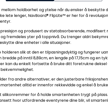
 mellom holdbarhet og ytelse når du ønsker å beskytte
ke lete lenger, NavBoard® FlipLite™ er her for å revolusj
entyr.
resisjon og produsert av støtabsorberende, modifisert 
g fremdeles yter på toppnivå. Du trenger aldri bekymre deg
skytte dine enheter i alle situasjoner.
e holderen slik at den er tilpasningsdyktig og fungerer ua
edde på inntil 8,89cm, en lengde på 17,15cm og en tykke
er kan du enkelt fortsette å bruke ditt foretrukne deksel u
på bekvemmelighet.
lder fra andre alternativer, er den justerbare friksjonshe
smartenhet alltid er innenfor rekkevidde og enkel å bruke
ert silikonremmer for å holde smartenheten trygt på plass
Uansett hvor utfordrende eventyrene dine blir, vil smarten