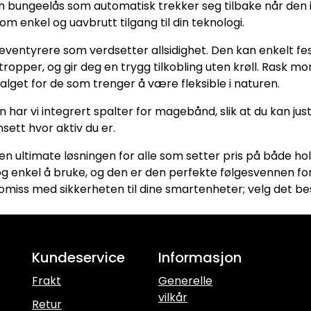
ungeelås som automatisk trekker seg tilbake når den ikke 
 enkel og uavbrutt tilgang til din teknologi.
entyrere som verdsetter allsidighet. Den kan enkelt fest
ropper, og gir deg en trygg tilkobling uten krøll. Rask m
 valget for de som trenger å være fleksible i naturen.
har vi integrert spalter for magebånd, slik at du kan just
sett hvor aktiv du er.
ultimate løsningen for alle som setter pris på både hol
og enkel å bruke, og den er den perfekte følgesvennen for 
omiss med sikkerheten til dine smartenheter; velg det be
Kundeservice
Informasjon
Frakt
Generelle
vilkår
Retur