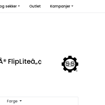
0
og sekker
Outlet
Kampanjer
Infosenter
Favoritter
Logg inn
 FlipLiteâ„¢
Farge