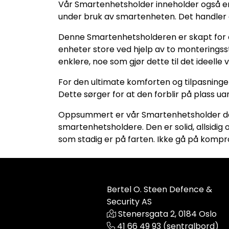
Vår Smartenhetsholder inneholder også en b
under bruk av smartenheten. Det handler om
Denne Smartenhetsholderen er skapt for ev
enheter store ved hjelp av to monteringsst
enklere, noe som gjør dette til det ideelle
For den ultimate komforten og tilpasningen 
Dette sørger for at den forblir på plass uan
Oppsummert er vår Smartenhetsholder den 
smartenhetsholdere. Den er solid, allsidig 
som stadig er på farten. Ikke gå på kompr
Bertel O. Steen Defence &
Security AS
Stenersgata 2, 0184 Oslo
41 66 49 93 (sentralbord)