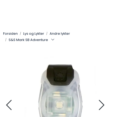
Skip to main content
Sko
Forsiden
Lys og Lykter
Andre lykter
Bekledning
S&S Mark SB Adventure
Lys og Lykter
Feltutstyr
Beskyttelsesutstyr
Bagger og sekker
Outlet