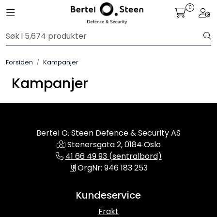
Skip to main content
0
Toggle navigation
Togg
Sko
Forsiden
Kampanjer
Bekledning
Kampanjer
Lys og Lykter
Feltutstyr
Bertel O. Steen Defence & Security AS
Stenersgata 2, 0184 Oslo
Beskyttelsesutstyr
41 66 49 93 (sentralbord)
OrgNr: 946 183 253
Bagger og sekker
Kundeservice
Outlet
Frakt