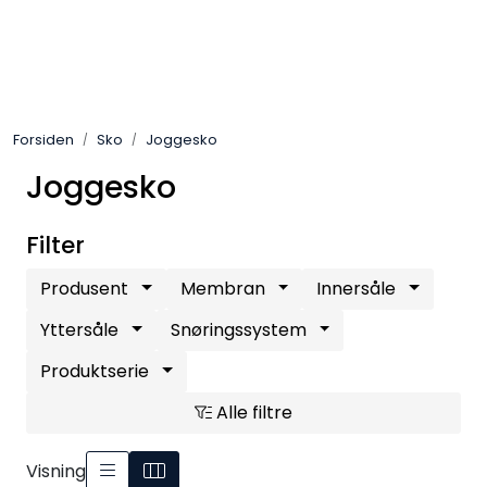
Skip to main content
Sko
Forsiden
Sko
Joggesko
Bekledning
Joggesko
Lys og Lykter
Filter
Feltutstyr
Produsent
Membran
Innersåle
Beskyttelsesutstyr
Yttersåle
Snøringssystem
Produktserie
Bagger og sekker
Alle filtre
Outlet
Visning