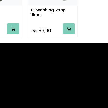
TT Webbing Strap
18mm
59,00
Fra: