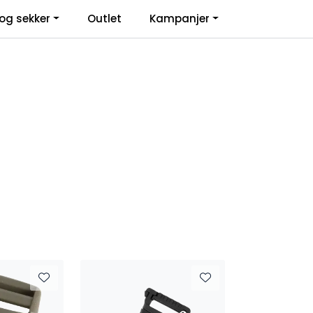
0
og sekker
Outlet
Kampanjer
Infosenter
Favoritter
Logg inn