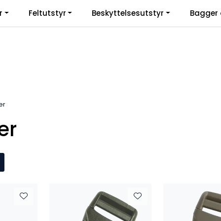
r
Feltutstyr
Beskyttelsesutstyr
Bagger 
er
er