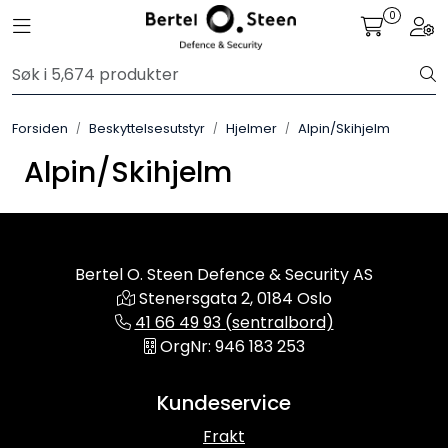
Skip to main content
0
Toggle navigation
Togg
Sko
Forsiden
Beskyttelsesutstyr
Hjelmer
Alpin/Skihjelm
Bekledning
Alpin/Skihjelm
Lys og Lykter
Feltutstyr
Bertel O. Steen Defence & Security AS
Stenersgata 2, 0184 Oslo
Beskyttelsesutstyr
41 66 49 93 (sentralbord)
OrgNr: 946 183 253
Bagger og sekker
Kundeservice
Outlet
Frakt