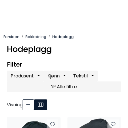
Skip to main content
Sko
Forsiden
Bekledning
Hodeplagg
Bekledning
Hodeplagg
Lys og Lykter
Filter
Feltutstyr
Produsent
Kjønn
Tekstil
Beskyttelsesutstyr
Alle filtre
Bagger og sekker
Visning
Outlet