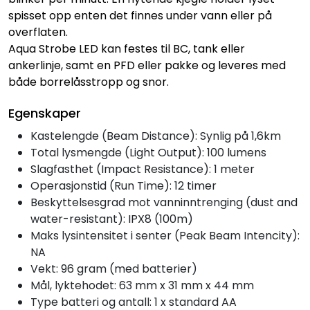
spisset opp enten det finnes under vann eller på
overflaten.
Aqua Strobe LED kan festes til BC, tank eller
ankerlinje, samt en PFD eller pakke og leveres med
både borrelåsstropp og snor.
Egenskaper
Kastelengde (Beam Distance): Synlig på 1,6km
Total lysmengde (Light Output): 100 lumens
Slagfasthet (Impact Resistance): 1 meter
Operasjonstid (Run Time): 12 timer
Beskyttelsesgrad mot vanninntrenging (dust and
water-resistant): IPX8 (100m)
Maks lysintensitet i senter (Peak Beam Intencity):
NA
Vekt: 96 gram (med batterier)
Mål, lyktehodet: 63 mm x 31 mm x 44 mm
Type batteri og antall: 1 x standard AA