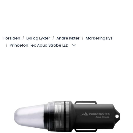
Skip to main content
Sko
Forsiden
Lys og Lykter
Andre lykter
Markeringslys
Bekledning
Princeton Tec Aqua Strobe LED
Lys og Lykter
Feltutstyr
Beskyttelsesutstyr
Bagger og sekker
Outlet