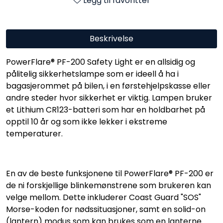
Legg til favoritter
Beskrivelse
PowerFlare® PF-200 Safety Light er en allsidig og
pålitelig sikkerhetslampe som er ideell å ha i
bagasjerommet på bilen, i en førstehjelpskasse eller
andre steder hvor sikkerhet er viktig. Lampen bruker
et Lithium CR123-batteri som har en holdbarhet på
opptil 10 år og som ikke lekker i ekstreme
temperaturer.
En av de beste funksjonene til PowerFlare® PF-200 er
de ni forskjellige blinkemønstrene som brukeren kan
velge mellom. Dette inkluderer Coast Guard "SOS"
Morse-koden for nødssituasjoner, samt en solid-on
(lantern) modus som kan brukes som en lanterne