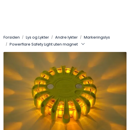
Skip to main content
Sko
Forsiden
Lys og Lykter
Andre lykter
Markeringslys
Bekledning
Powerflare Safety Light uten magnet
Lys og Lykter
Feltutstyr
Beskyttelsesutstyr
Bagger og sekker
Outlet