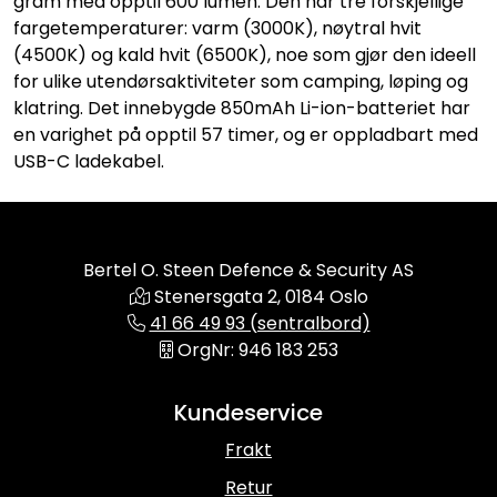
gram med opptil 600 lumen. Den har tre forskjellige
fargetemperaturer: varm (3000K), nøytral hvit
(4500K) og kald hvit (6500K), noe som gjør den ideell
for ulike utendørsaktiviteter som camping, løping og
klatring. Det innebygde 850mAh Li-ion-batteriet har
en varighet på opptil 57 timer, og er oppladbart med
USB-C ladekabel.
Bertel O. Steen Defence & Security AS
Stenersgata 2, 0184 Oslo
41 66 49 93 (sentralbord)
OrgNr: 946 183 253
Kundeservice
Frakt
Retur