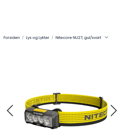
Skip to main content
Sko
Forsiden
Lys og Lykter
Nitecore NU27, gul/svart
Bekledning
Lys og Lykter
Feltutstyr
Beskyttelsesutstyr
Bagger og sekker
Outlet