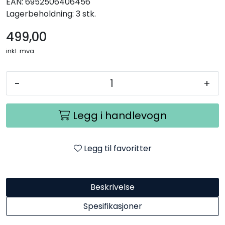
EAN:
6952506406456
Lagerbeholdning:
3 stk.
499,00
inkl. mva.
-
+
Legg i handlevogn
Legg til favoritter
Beskrivelse
Spesifikasjoner