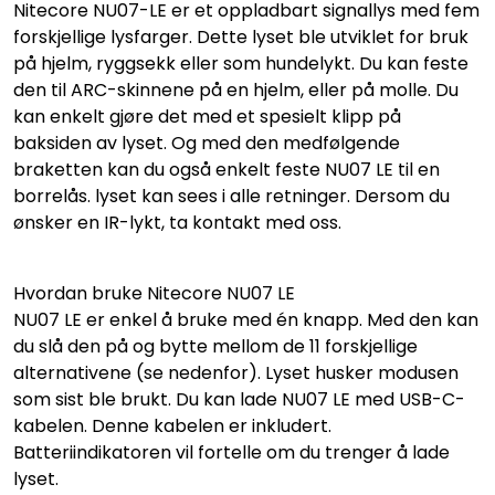
Nitecore NU07-LE er et oppladbart signallys med fem
forskjellige lysfarger. Dette lyset ble utviklet for bruk
på hjelm, ryggsekk eller som hundelykt. Du kan feste
den til ARC-skinnene på en hjelm, eller på molle. Du
kan enkelt gjøre det med et spesielt klipp på
baksiden av lyset. Og med den medfølgende
braketten kan du også enkelt feste NU07 LE til en
borrelås. lyset kan sees i alle retninger. Dersom du
ønsker en IR-lykt, ta kontakt med oss.
Hvordan bruke Nitecore NU07 LE
NU07 LE er enkel å bruke med én knapp. Med den kan
du slå den på og bytte mellom de 11 forskjellige
alternativene (se nedenfor). Lyset husker modusen
som sist ble brukt. Du kan lade NU07 LE med USB-C-
kabelen. Denne kabelen er inkludert.
Batteriindikatoren vil fortelle om du trenger å lade
lyset.