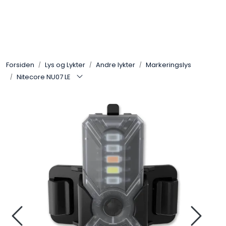
Skip to main content
Sko
Forsiden
Lys og Lykter
Andre lykter
Markeringslys
Bekledning
Nitecore NU07 LE
Lys og Lykter
Feltutstyr
Beskyttelsesutstyr
Bagger og sekker
Outlet