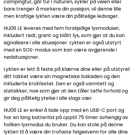
campingtur, går tur i naturen, sykler på veien eller
bare trenger å markere din posisjon, vil denne lille
men kraftige lykten være din pålitelige ledsager.
NU06 LE leveres med fem forskjellige lysmoduser,
inkludert rødt, grønt og blått lys, som gjør at du kan
signalisere i alle situasjoner. Lykten er også utstyrt
med en SOS-modus som kan være avgjørende i
nødsituasjoner.
Lykten er lett å feste på klærne dine eller på utstyret
ditt takket være sin magnetiske baksiden og den
inkluderte krokfestet. Den er også vanntett og
støtsikker, noe som gjør at den tåler tøffe forhold og
gir deg pålitelig ytelse i alle slags vær.
NU06 LE er enkel å lade opp med en USB-C port og
har en lang batteritid på opptil 75 timer avhengig av
hvilken lysmodus du bruker. Du kan stole på denne
lykten til å være din trofaste følgesvenn for alle dine