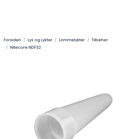
Skip to main content
Sko
Forsiden
Lys og Lykter
Lommelykter
Tilbehør
Bekledning
Nitecore NDF32
Lys og Lykter
Feltutstyr
Beskyttelsesutstyr
Bagger og sekker
Outlet