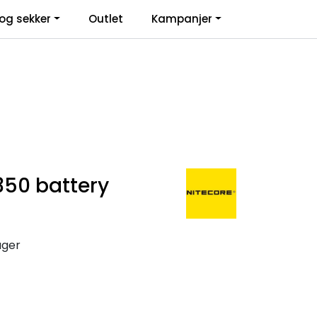
0
og sekker
Outlet
Kampanjer
Infosenter
Favoritter
Logg inn
350 battery
ager