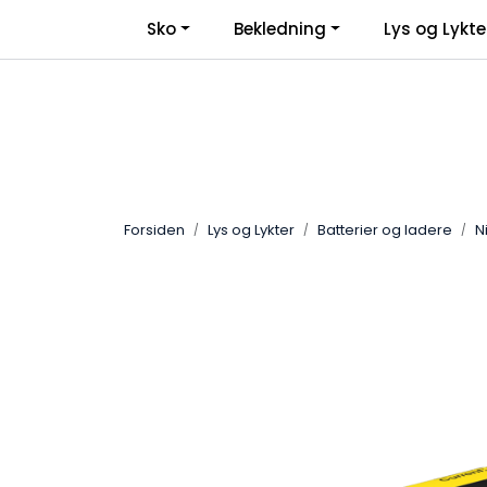
Skip to main content
Sko
Bekledning
Lys og Lykte
Forsiden
Lys og Lykter
Batterier og ladere
N