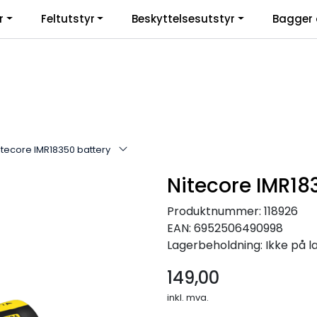
r
Feltutstyr
Beskyttelsesutstyr
Bagger 
itecore IMR18350 battery
Nitecore IMR18
Produktnummer:
118926
EAN:
6952506490998
Lagerbeholdning:
Ikke på l
149,00
inkl. mva.