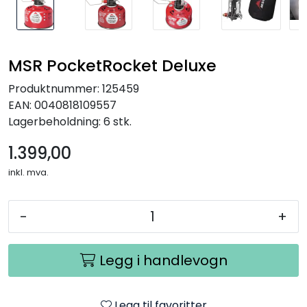
MSR PocketRocket Deluxe
Produktnummer:
125459
EAN:
0040818109557
Lagerbeholdning:
6 stk.
1.399,00
inkl. mva.
-
+
Legg i handlevogn
Legg til favoritter