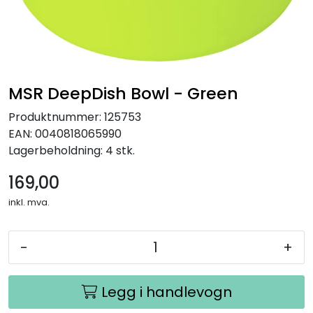
Kampanjer
MSR DeepDish Bowl - Green
Produktnummer:
125753
EAN:
0040818065990
Lagerbeholdning:
4 stk.
169,00
inkl. mva.
-
+
Legg i handlevogn