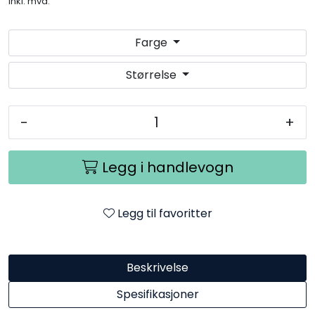
inkl. mva.
Farge
Størrelse
-
+
Legg i handlevogn
Legg til favoritter
Beskrivelse
Spesifikasjoner