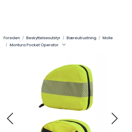
Skip to main content
Sko
Forsiden
Beskyttelsesutstyr
Bæreutrustning
Molle
Bekledning
Montura Pocket Operator
Lys og Lykter
Feltutstyr
Beskyttelsesutstyr
Bagger og sekker
Outlet