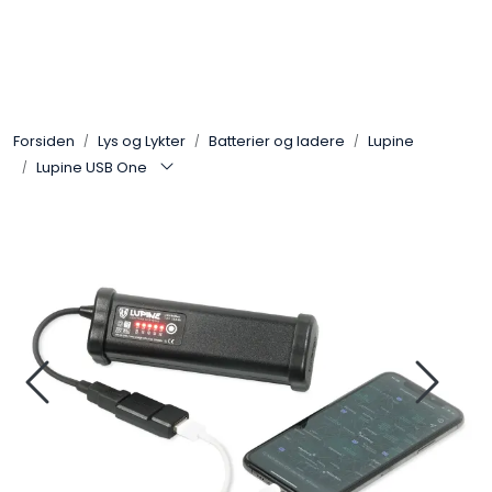
Skip to main content
Sko
Forsiden
Lys og Lykter
Batterier og ladere
Lupine
Bekledning
Lupine USB One
Lys og Lykter
Feltutstyr
Beskyttelsesutstyr
Bagger og sekker
Outlet