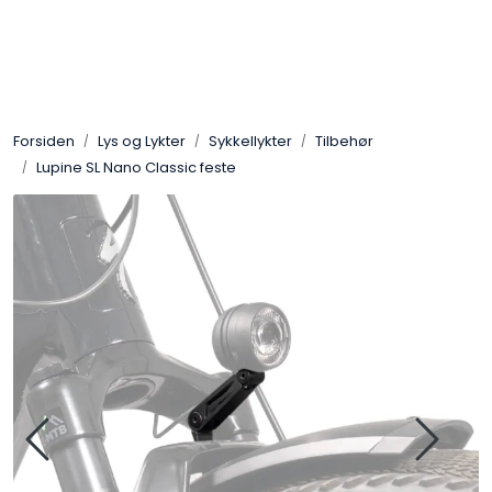
Skip to main content
Sko
Forsiden
Lys og Lykter
Sykkellykter
Tilbehør
Bekledning
Lupine SL Nano Classic feste
Lys og Lykter
Feltutstyr
Beskyttelsesutstyr
Bagger og sekker
Outlet