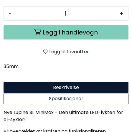
-
+
Legg i handlevogn
Legg til favoritter
35mm
Beskrivelse
Spesifikasjoner
Nye Lupine SL MiniMax - Den ultimate LED-lykten for
el-sykler!
Bli overveldet av kraften og funksjonaliteten