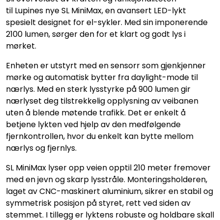
til Lupines nye SL MiniMax, en avansert LED-lykt
spesielt designet for el-sykler. Med sin imponerende
2100 lumen, sørger den for et klart og godt lys i
mørket.
Enheten er utstyrt med en sensorr som gjenkjenner
mørke og automatisk bytter fra daylight-mode til
nærlys. Med en sterk lysstyrke på 900 lumen gir
nærlyset deg tilstrekkelig opplysning av veibanen
uten å blende møtende trafikk. Det er enkelt å
betjene lykten ved hjelp av den medfølgende
fjernkontrollen, hvor du enkelt kan bytte mellom
nærlys og fjernlys.
SL MiniMax lyser opp veien opptil 210 meter fremover
med en jevn og skarp lysstråle. Monteringsholderen,
laget av CNC-maskinert aluminium, sikrer en stabil og
symmetrisk posisjon på styret, rett ved siden av
stemmet. I tillegg er lyktens robuste og holdbare skall