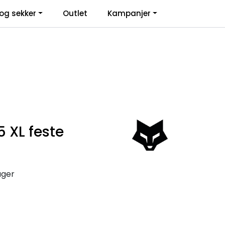
0
og sekker
Outlet
Kampanjer
Infosenter
Favoritter
Logg inn
 XL feste
ager