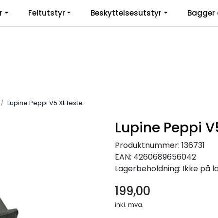
r
Feltutstyr
Beskyttelsesutstyr
Bagger 
Lupine Peppi V5 XL feste
Lupine Peppi V5
Produktnummer:
136731
EAN:
4260689656042
Lagerbeholdning:
Ikke på l
199,00
inkl. mva.