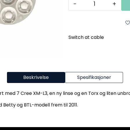
-
+
Switch at cable
Beskrivelse
Spesifikasjoner
t med 7 Cree XM-L3, en ny linse og en Torx og liten unbr
etty og BTL-modell frem til 2011.