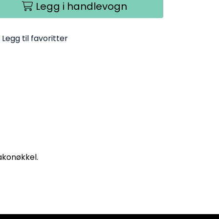
Legg i handlevogn
Legg til favoritter
akonøkkel.