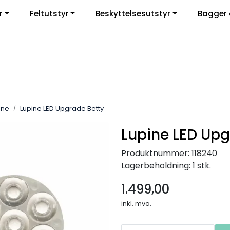
r
Feltutstyr
Beskyttelsesutstyr
Bagger 
ine
Lupine LED Upgrade Betty
Lupine LED Upg
Produktnummer:
118240
Lagerbeholdning:
1 stk.
1.499,00
inkl. mva.