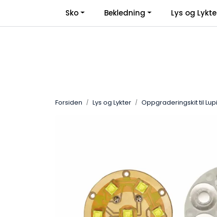
Skip to main content
Sko
Bekledning
Lys og Lykte
Forsiden
Lys og Lykter
Oppgraderingskit til Lup