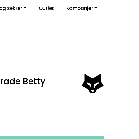
0
og sekker
Outlet
Kampanjer
Infosenter
Favoritter
Logg inn
rade Betty