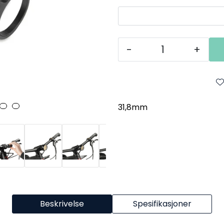
-
+
31,8mm
Beskrivelse
Spesifikasjoner