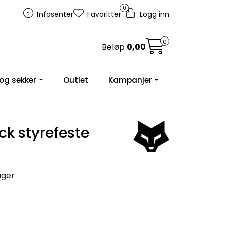
0
Infosenter
Favoritter
Logg inn
0
Beløp
0,00
og sekker
Outlet
Kampanjer
ck styrefeste
ager