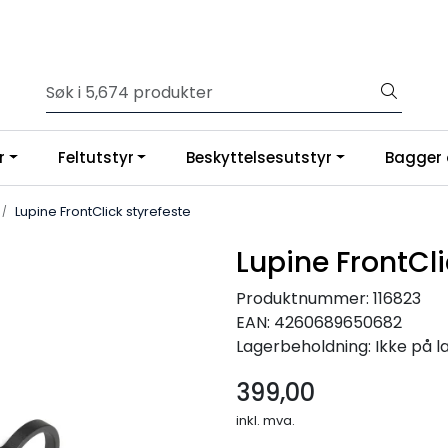
r
Feltutstyr
Beskyttelsesutstyr
Bagger 
Lupine FrontClick styrefeste
Lupine FrontCli
Produktnummer:
116823
EAN:
4260689650682
Lagerbeholdning:
Ikke på l
399,00
inkl. mva.