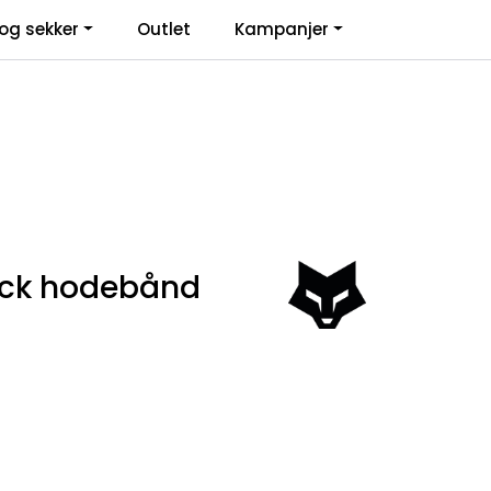
0
og sekker
Outlet
Kampanjer
Infosenter
Favoritter
Logg inn
lick hodebånd