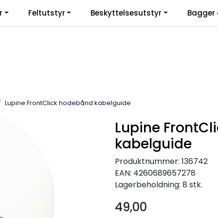
r
Feltutstyr
Beskyttelsesutstyr
Bagger 
Lupine FrontClick hodebånd kabelguide
Lupine FrontC
kabelguide
Produktnummer:
136742
EAN:
4260689657278
Lagerbeholdning:
8 stk.
49,00