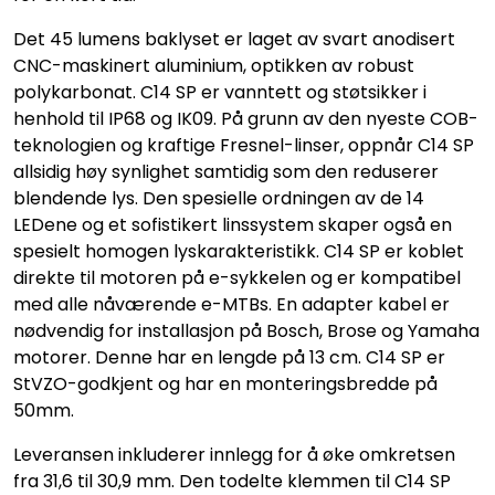
Det 45 lumens baklyset er laget av svart anodisert
CNC-maskinert aluminium, optikken av robust
polykarbonat. C14 SP er vanntett og støtsikker i
henhold til IP68 og IK09. På grunn av den nyeste COB-
teknologien og kraftige Fresnel-linser, oppnår C14 SP
allsidig høy synlighet samtidig som den reduserer
blendende lys. Den spesielle ordningen av de 14
LEDene og et sofistikert linssystem skaper også en
spesielt homogen lyskarakteristikk. C14 SP er koblet
direkte til motoren på e-sykkelen og er kompatibel
med alle nåværende e-MTBs. En adapter kabel er
nødvendig for installasjon på Bosch, Brose og Yamaha
motorer. Denne har en lengde på 13 cm. C14 SP er
StVZO-godkjent og har en monteringsbredde på
50mm.
Leveransen inkluderer innlegg for å øke omkretsen
fra 31,6 til 30,9 mm. Den todelte klemmen til C14 SP