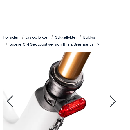
Skip to main content
Sko
Forsiden
Lys og Lykter
Sykkellykter
Baklys
Bekledning
Lupine C14 Seatpost version BT m/Bremselys
Lys og Lykter
Feltutstyr
Beskyttelsesutstyr
Bagger og sekker
Outlet