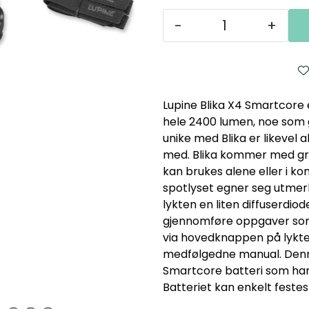
-
+
Lupine Blika X4 Smartcore e
hele 2400 lumen, noe som 
unike med Blika er likevel a
med. Blika kommer med grøn
kan brukes alene eller i k
spotlyset egner seg utmerk
lykten en liten diffuserdio
gjennomføre oppgaver som
via hovedknappen på lykteh
medfølgedne manual. Den
Smartcore batteri som har 
Batteriet kan enkelt feste