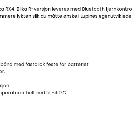
ka RX4. Blika R-versjon leveres med Bluetooth fjernkontro
mere lykten slik du måtte ønske i Lupines egenutviklede 
ånd med fastclick feste for batteriet
or.
ksjon
peraturer helt ned til -40°C