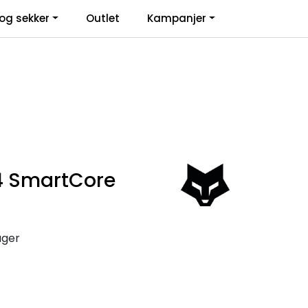
0
og sekker
Outlet
Kampanjer
Infosenter
Favoritter
Logg inn
 4 SmartCore
ager