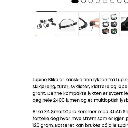
Lupine Blika er kanskje den lykten fra Lupin
skikjøreng, turer, syklister, klatrere og løpe
grønt. Denne kompakte lykten er svært lett
deg hele 2400 lumen og et multioptisk lysbild
Blika X4 SmartCore kommer med 3.5Ah Sma
fortelle deg hvor mye strøm som er igjen 
120 gram. Batteret kan brukes på alle Lupi