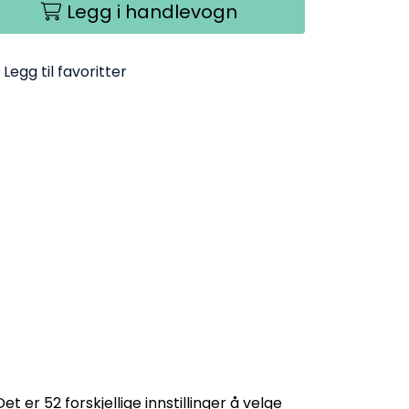
Legg i handlevogn
Legg til favoritter
t er 52 forskjellige innstillinger å velge