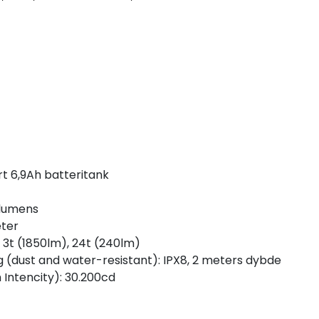
rt 6,9Ah batteritank
 lumens
eter
 3t (1850lm), 24t (240lm)
 (dust and water-resistant): IPX8, 2 meters dybde
 Intencity): 30.200cd