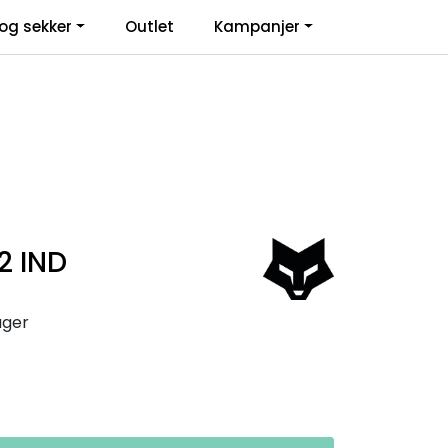
0
og sekker
Outlet
Kampanjer
Infosenter
Favoritter
Logg inn
2 IND
ager