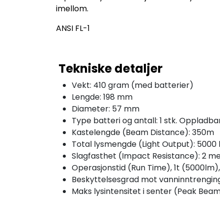
imellom.
ANSI FL-1
Tekniske detaljer
Vekt: 410 gram (med batterier)
Lengde: 198 mm
Diameter: 57 mm
Type batteri og antall: 1 stk. Oppladba
Kastelengde (Beam Distance): 350m
Total lysmengde (Light Output): 5000
Slagfasthet (Impact Resistance): 2 m
Operasjonstid (Run Time), 1t (5000lm),
Beskyttelsesgrad mot vanninntrenging
Maks lysintensitet i senter (Peak Beam