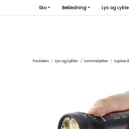
Skip to main content
Sko
Bekledning
Lys og Lykte
Forsiden
Lys og Lykter
Lommelykter
Lupine B