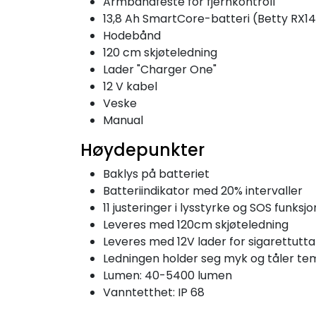
Armbåndfeste for fjernkontroll
13,8 Ah SmartCore-batteri (Betty RX1
Hodebånd
120 cm skjøteledning
Lader "Charger One"
12 V kabel
Veske
Manual
Høydepunkter
Baklys på batteriet
Batteriindikator med 20% intervaller
11 justeringer i lysstyrke og SOS funksjo
Leveres med 120cm skjøteledning
Leveres med 12V lader for sigarettutt
Ledningen holder seg myk og tåler tem
Lumen: 40-5400 lumen
Vanntetthet: IP 68