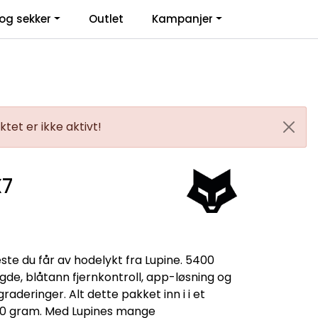
0
og sekker
Outlet
Kampanjer
Infosenter
Favoritter
Logg inn
tet er ikke aktivt!
X7
ste du får av hodelykt fra Lupine. 5400
de, blåtann fjernkontroll, app-løsning og
raderinger. Alt dette pakket inn i i et
50 gram. Med Lupines mange