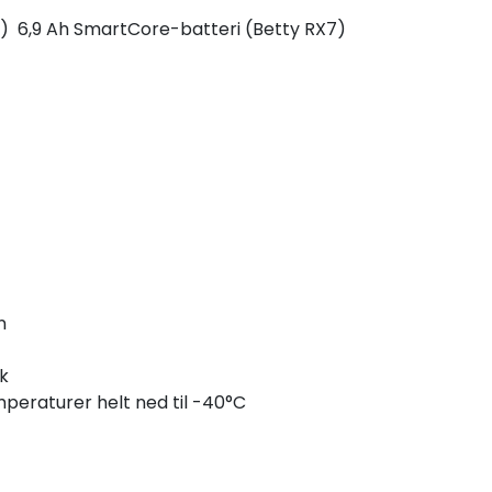
4) 6,9 Ah SmartCore-batteri (Betty RX7)
n
ak
peraturer helt ned til -40°C