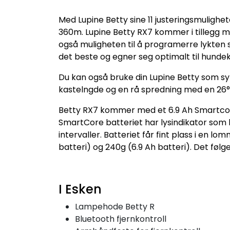
Med Lupine Betty sine 11 justeringsmuligh
360m. Lupine Betty RX7 kommer i tillegg me
også muligheten til å programerre lykten 
det beste og egner seg optimalt til hundekj
Du kan også bruke din Lupine Betty som sykk
kastelngde og en rå spredning med en 26° li
Betty RX7 kommer med et 6.9 Ah Smartcor
SmartCore batteriet har lysindikator som
intervaller. Batteriet får fint plass i en
batteri) og 240g (6.9 Ah batteri). Det føl
I Esken
Lampehode Betty R
Bluetooth fjernkontroll