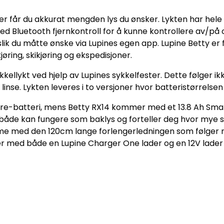
eter får du akkurat mengden lys du ønsker. Lykten har hel
d Bluetooth fjernkontroll for å kunne kontrollere av/på 
slik du måtte ønske via Lupines egen app. Lupine Betty er
øring, skikjøring og ekspedisjoner.
ellykt ved hjelp av Lupines sykkelfester. Dette følger ikk
nse. Lykten leveres i to versjoner hvor batteristørrelsen 
e-batteri, mens Betty RX14 kommer med et 13.8 Ah Smar
 både kan fungere som baklys og forteller deg hvor mye 
 lomme med den 120cm lange forlengerledningen som følger 
ger med både en Lupine Charger One lader og en 12V lader 