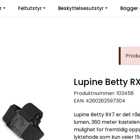
r
Feltutstyr
Beskyttelsesutstyr
Bagger 
Produk
Lupine Betty R
Produktnummer:
103458
EAN:
4260262597304
Lupine Betty RX7 er det råe
lumen, 360 meter kasteleng
mulighet for fremtidig oppg
lyktehode som kun veier 1