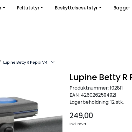
r
Feltutstyr
Beskyttelsesutstyr
Bagger 
Lupine Betty R Peppi V4
Lupine Betty R
Produktnummer:
102811
EAN:
4260262594921
Lagerbeholdning:
12 stk.
249,00
inkl. mva.