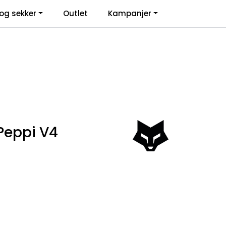
0
og sekker
Outlet
Kampanjer
Infosenter
Favoritter
Logg inn
 Peppi V4