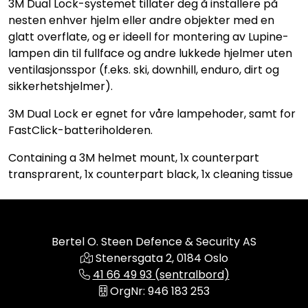
3M Dual Lock-systemet tillater deg å installere på
nesten enhver hjelm eller andre objekter med en
glatt overflate, og er ideell for montering av Lupine-
lampen din til fullface og andre lukkede hjelmer uten
ventilasjonsspor (f.eks. ski, downhill, enduro, dirt og
sikkerhetshjelmer).
3M Dual Lock er egnet for våre lampehoder, samt for
FastClick-batteriholderen.
Containing a 3M helmet mount, 1x counterpart
transprarent, 1x counterpart black, 1x cleaning tissue
Bertel O. Steen Defence & Security AS
Stenersgata 2, 0184 Oslo
41 66 49 93 (sentralbord)
OrgNr: 946 183 253