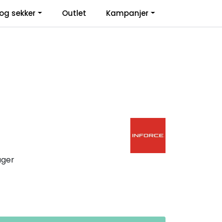
0
og sekker
Outlet
Kampanjer
Infosenter
Favoritter
Logg inn
ager