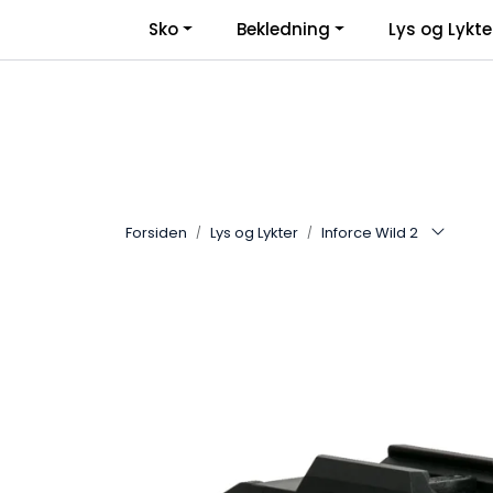
Skip to main content
Sko
Bekledning
Lys og Lykte
Forsiden
Lys og Lykter
Inforce Wild 2